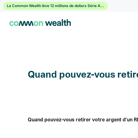
Passer
La Common Wealth lève 12 millions de dollars Série A...
au
contenu
Quand pouvez-vous retir
Quand pouvez-vous retirer votre argent d’un 