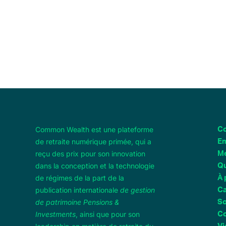
Common Wealth est une plateforme
Co
de retraite numérique primée, qui a
Em
reçu des prix pour son innovation
M
dans la conception et la technologie
Qu
de régimes de la part de la
À 
publication internationale
de gestion
Ca
de patrimoine Pensions &
So
Investments
, ainsi que pour son
Co