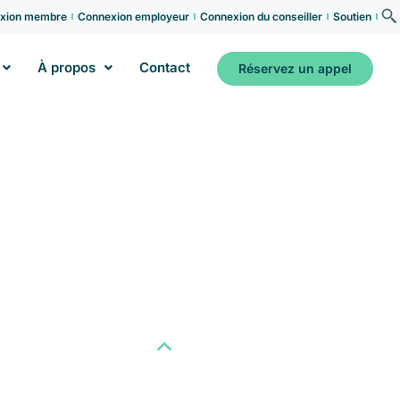
xion membre
Connexion employeur
Connexion du conseiller
Soutien
À propos
Contact
Réservez un appel
B