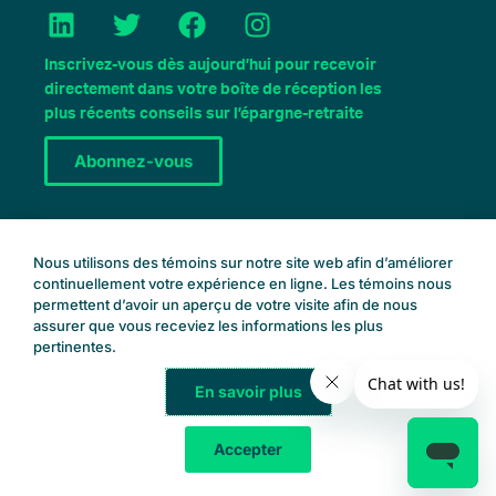
L
T
F
I
i
w
a
n
n
i
c
s
Inscrivez-vous dès aujourd’hui pour recevoir
k
t
e
t
directement dans votre boîte de réception les
e
t
b
a
plus récents conseils sur l’épargne-retraite
d
e
o
g
Abonnez-vous
I
r
o
r
n
k
a
m
Réservez une consultation
Nous utilisons des témoins sur notre site web afin d’améliorer
continuellement votre expérience en ligne. Les témoins nous
permettent d’avoir un aperçu de votre visite afin de nous
assurer que vous receviez les informations les plus
pertinentes.
En savoir plus
Retraite de la Common Wealth
© 2025 – Tous droits réservés
Accepter