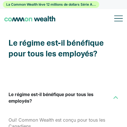
Passer
La Common Wealth lève 12 millions de dollars Série A...
au
contenu
Le régime est-il bénéfique
pour tous les employés?
Le régime est-il bénéfique pour tous les
B
employés?
Oui! Common Wealth est conçu pour tous les
Canadiens.