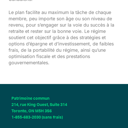
Le plan facilite au maximum la tâche de chaque
membre, peu importe son âge ou son niveau de
revenu, pour s’engager sur la voie du succès à la
retraite et rester sur la bonne voie. Le régime
soutient cet objectif grâce à des stratégies et
options d’épargne et d’investissement, de faibles
frais, de la portabilité du régime, ainsi qu’une
optimisation fiscale et des prestations
gouvernementales.
Patrimoine commun
214, rue King Ouest, Suite 314
Toronto, ON M5H 3S6
1-855-683-2030 (sans frais)