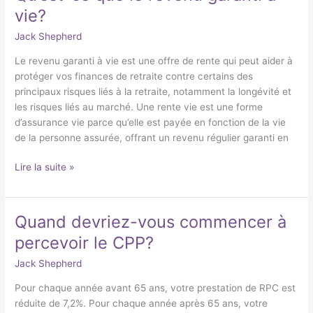
ce
vie?
que
Jack Shepherd
le
revenu
Le revenu garanti à vie est une offre de rente qui peut aider à
garanti
protéger vos finances de retraite contre certains des
à
principaux risques liés à la retraite, notamment la longévité et
vie?
les risques liés au marché. Une rente vie est une forme
d’assurance vie parce qu’elle est payée en fonction de la vie
de la personne assurée, offrant un revenu régulier garanti en
Lire la suite »
Quand devriez-vous commencer à
Quand
devriez-
percevoir le CPP?
vous
Jack Shepherd
commencer
à
Pour chaque année avant 65 ans, votre prestation de RPC est
percevoir
réduite de 7,2%. Pour chaque année après 65 ans, votre
le