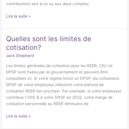
à
contributions sert à un ou aux deux comptes.
mon
REER
Lire la suite »
en
ligne?
Quelles sont les limites de
Quelles
sont
cotisation?
les
Jack Shepherd
limites
de
Les limites générales de cotisation pour les REER, CELI et
cotisation?
DPSP sont fixées par le gouvernement et peuvent être
consultées ici. Si votre régime inclut un DPSP, les cotisations
DPSP de votre employeur réduiront votre plafond de
cotisation REER l’an prochain. Par exemple, si votre employeur
contribue 1 000 $ à votre DPSP en 2022, votre marge de
cotisation personnelle au REER diminuera de
Lire la suite »