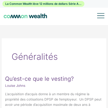
Passer
La Common Wealth lève 12 millions de dollars Série A...
au
contenu
Généralités
Qu’est-ce que le vesting?
Qu’est-
ce
Louise Johns
que
le
L’acquisition d’acquis donne à un membre du régime la
vesting?
propriété des cotisations DPSP de l’employeur. Un DPSP peut
avoir une période d’acquisition maximale de deux ans à