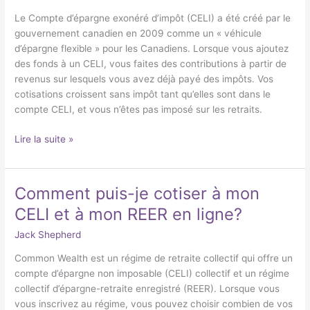
qu’un
CELI?
Le Compte d’épargne exonéré d’impôt (CELI) a été créé par le
gouvernement canadien en 2009 comme un « véhicule
d’épargne flexible » pour les Canadiens. Lorsque vous ajoutez
des fonds à un CELI, vous faites des contributions à partir de
revenus sur lesquels vous avez déjà payé des impôts. Vos
cotisations croissent sans impôt tant qu’elles sont dans le
compte CELI, et vous n’êtes pas imposé sur les retraits.
Lire la suite »
Comment puis-je cotiser à mon
Comment
puis-
CELI et à mon REER en ligne?
je
Jack Shepherd
cotiser
à
Common Wealth est un régime de retraite collectif qui offre un
mon
compte d’épargne non imposable (CELI) collectif et un régime
CELI
collectif d’épargne-retraite enregistré (REER). Lorsque vous
et
vous inscrivez au régime, vous pouvez choisir combien de vos