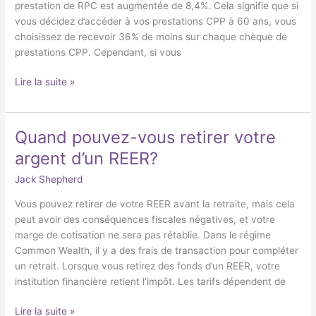
prestation de RPC est augmentée de 8,4%. Cela signifie que si
CPP?
vous décidez d’accéder à vos prestations CPP à 60 ans, vous
choisissez de recevoir 36% de moins sur chaque chèque de
prestations CPP. Cependant, si vous
Lire la suite »
Quand pouvez-vous retirer votre
Quand
pouvez-
argent d’un REER?
vous
Jack Shepherd
retirer
votre
Vous pouvez retirer de votre REER avant la retraite, mais cela
argent
peut avoir des conséquences fiscales négatives, et votre
d’un
marge de cotisation ne sera pas rétablie. Dans le régime
REER?
Common Wealth, il y a des frais de transaction pour compléter
un retrait. Lorsque vous retirez des fonds d’un REER, votre
institution financière retient l’impôt. Les tarifs dépendent de
Lire la suite »