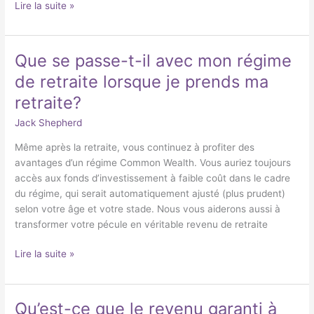
Lire la suite »
Que se passe-t-il avec mon régime
Que
se
de retraite lorsque je prends ma
passe-
retraite?
t-
il
Jack Shepherd
avec
Même après la retraite, vous continuez à profiter des
mon
avantages d’un régime Common Wealth. Vous auriez toujours
régime
accès aux fonds d’investissement à faible coût dans le cadre
de
du régime, qui serait automatiquement ajusté (plus prudent)
retraite
selon votre âge et votre stade. Nous vous aiderons aussi à
lorsque
transformer votre pécule en véritable revenu de retraite
je
prends
Lire la suite »
ma
retraite?
Qu’est-ce que le revenu garanti à
Qu’est-