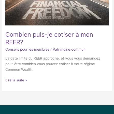
REER?
Combien puis-je cotiser à mon
REER?
Conseils pour les membres
/
Patrimoine commun
La date limite du REER approche, et vous vous demandez
peut-être combien vous pouvez cotiser à votre régime
Common Wealth.
Lire la suite »