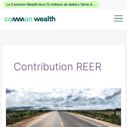
Passer
La Common Wealth lève 12 millions de dollars Série A...
au
contenu
Contribution REER
Combien
puis-
je
cotiser
à
mon