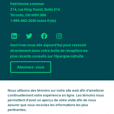
Patrimoine commun
214, rue King Ouest, Suite 314
Toronto, ON M5H 3S6
1-855-683-2030 (sans frais)
L
T
F
I
i
w
a
n
n
i
c
s
Inscrivez-vous dès aujourd’hui pour recevoir
k
t
e
t
directement dans votre boîte de réception les
e
t
b
a
plus récents conseils sur l’épargne-retraite
d
e
o
g
Abonnez-vous
I
r
o
r
n
k
a
m
Réservez une consultation
Nous utilisons des témoins sur notre site web afin d’améliorer
continuellement votre expérience en ligne. Les témoins nous
permettent d’avoir un aperçu de votre visite afin de nous
assurer que vous receviez les informations les plus
pertinentes.