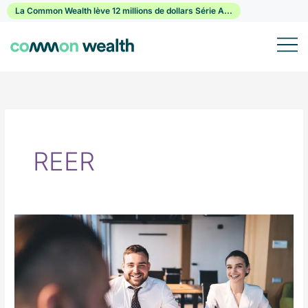
Passer
La Common Wealth lève 12 millions de dollars Série A...
au
contenu
REER
Où
devrais-
je
épargner,
REER
ou