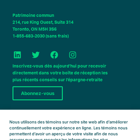
Patrimoine commun
214, rue King Ouest, Suite 314
Toronto, ON M5H 3S6
1-855-683-2030 (sans frais)
L
T
F
I
i
w
a
n
n
i
c
s
Inscrivez-vous dès aujourd’hui pour recevoir
k
t
e
t
directement dans votre boîte de réception les
e
t
b
a
plus récents conseils sur l’épargne-retraite
d
e
o
g
Abonnez-vous
I
r
o
r
n
k
a
m
Réservez une consultation
Nous utilisons des témoins sur notre site web afin d’améliorer
continuellement votre expérience en ligne. Les témoins nous
permettent d’avoir un aperçu de votre visite afin de nous
assurer que vous receviez les informations les plus