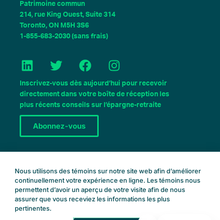
Patrimoine commun
214, rue King Ouest, Suite 314
Toronto, ON M5H 3S6
1-855-683-2030 (sans frais)
L
T
F
I
i
w
a
n
n
i
c
s
Inscrivez-vous dès aujourd’hui pour recevoir
k
t
e
t
directement dans votre boîte de réception les
e
t
b
a
plus récents conseils sur l’épargne-retraite
d
e
o
g
Abonnez-vous
I
r
o
r
n
k
a
m
Réservez une consultation
Nous utilisons des témoins sur notre site web afin d’améliorer
continuellement votre expérience en ligne. Les témoins nous
permettent d’avoir un aperçu de votre visite afin de nous
assurer que vous receviez les informations les plus
pertinentes.