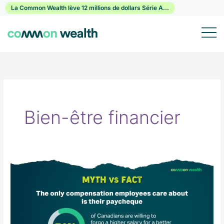
Passer
La Common Wealth lève 12 millions de dollars Série A...
au
contenu
Bien-être financier
Mythe
vs
Fait
:
Bien-
être