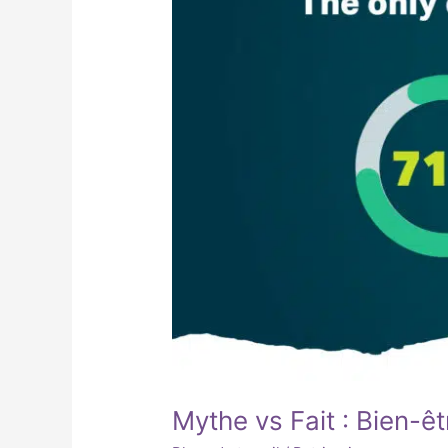
travail
Mythe vs Fait : Bien-êt