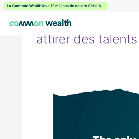
Passer
La Common Wealth lève 12 millions de dollars Série A...
au
contenu
attirer des talent
Mythe
vs
Fait
:
Bien-
être
financier
au