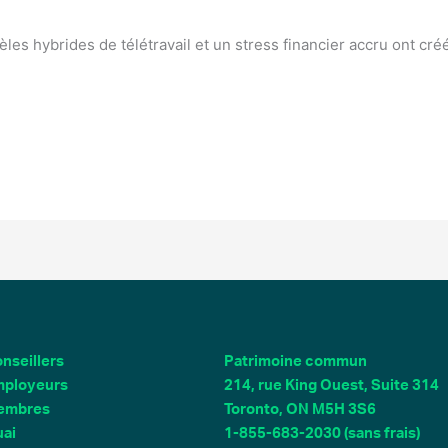
èles hybrides de télétravail et un stress financier accru ont cr
nseillers
Patrimoine commun
ployeurs
214, rue King Ouest, Suite 314
embres
Toronto, ON M5H 3S6
ai
1-855-683-2030 (sans frais)