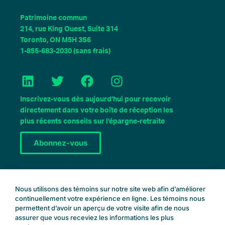
Patrimoine commun
214, rue King Ouest, Suite 314
Toronto, ON M5H 3S6
1-855-683-2030 (sans frais)
L
T
F
I
i
w
a
n
n
i
c
s
Inscrivez-vous dès aujourd’hui pour recevoir
k
t
e
t
directement dans votre boîte de réception les
e
t
b
a
plus récents conseils sur l’épargne-retraite
d
e
o
g
Abonnez-vous
I
r
o
r
n
k
a
m
Réservez une consultation
Nous utilisons des témoins sur notre site web afin d’améliorer
continuellement votre expérience en ligne. Les témoins nous
permettent d’avoir un aperçu de votre visite afin de nous
assurer que vous receviez les informations les plus