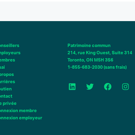
nseillers
Patrimoine commun
ployeurs
214, rue King Ouest, Suite 314
embres
Toronto, ON M5H 3S6
ai
1-855-683-2030 (sans frais)
propos
L
T
F
I
rrières
i
w
a
n
utien
n
i
c
s
ntact
k
t
e
t
e privée
e
t
b
a
onnexion membre
d
e
o
g
nnexion employeur
I
r
o
r