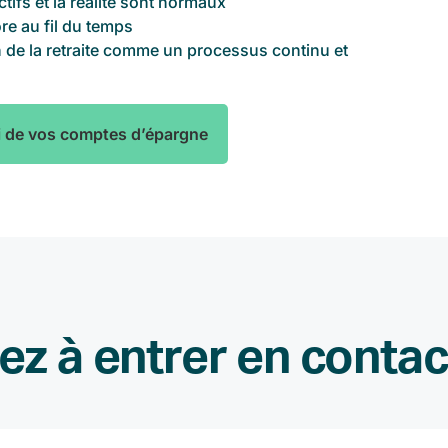
ctifs et la réalité sont normaux
re au fil du temps
n de la retraite comme un processus continu et
rti de vos comptes d’épargne
z à entrer en conta