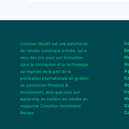
Common Wealth est une plateforme
Co
de retraite numérique primée, qui a
Em
reçu des prix pour son innovation
M
dans la conception et la technologie
Qu
de régimes de la part de la
À 
publication internationale
de gestion
Ca
de patrimoine Pensions &
So
Investments
, ainsi que pour son
Co
leadership en matière de retraite du
Vi
magazine
Canadian Investment
C
Review.
Co