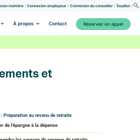
xion membre
Connexion employeur
Connexion du conseiller
Soutien
À propos
Contact
Réservez un appel
ngements et
: Préparation au revenu de retraite
r de l’épargne à la dépense
endre les sources de revenus de retraite