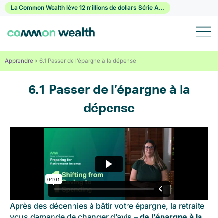
Passer
La Common Wealth lève 12 millions de dollars Série A...
au
contenu
Apprendre
»
6.1 Passer de l’épargne à la dépense
6.1 Passer de l’épargne à la
dépense
Après des décennies à bâtir votre épargne, la retraite
vous demande de changer d’avis –
de l’épargne à la