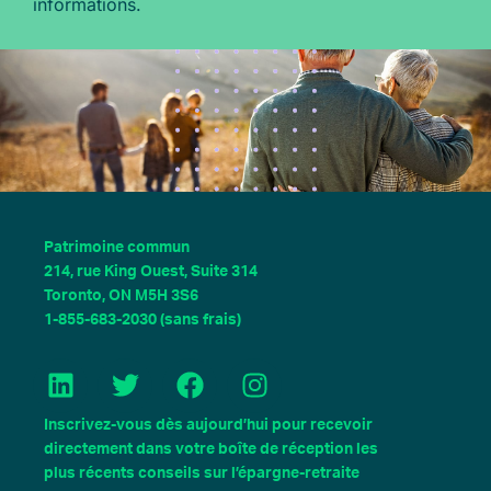
informations.
Patrimoine commun
214, rue King Ouest, Suite 314
Toronto, ON M5H 3S6
1-855-683-2030 (sans frais)
L
T
F
I
i
w
a
n
n
i
c
s
Inscrivez-vous dès aujourd’hui pour recevoir
k
t
e
t
directement dans votre boîte de réception les
e
t
b
a
plus récents conseils sur l’épargne-retraite